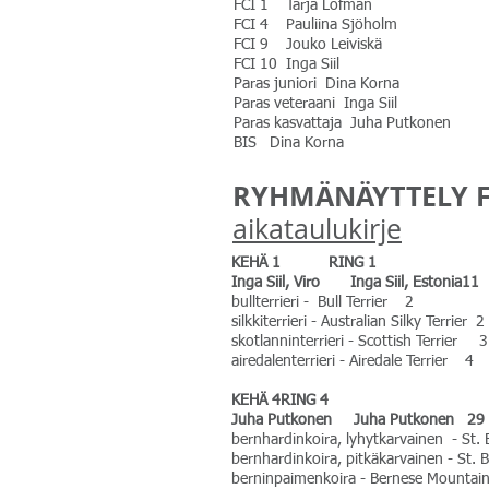
FCI 1 Tarja Löfman
FCI 4 Pauliina Sjöholm
FCI 9 Jouko Leiviskä
FCI 10 Inga Siil
Paras juniori Dina Korna
Paras veteraani Inga Siil
Paras kasvattaja Juha Putkonen
BIS Dina Korna
RYHMÄNÄYTTELY FC
aikataulukirje
KEHÄ 1 RING 1
Inga Siil, Viro Inga Siil, Estonia11
bullterrieri - Bull Terrier 2 
silkkiterrieri - Australian Silky Terrier 2
skotlanninterrieri - Scottish Terrier 3
airedalenterrieri - Airedale Terrier 4
KEHÄ 4RING 4
Juha Putkonen Juha Putkonen 29
bernhardinkoira, lyhytkarvainen - St.
bernhardinkoira, pitkäkarvainen - St.
berninpaimenkoira - Bernese Mounta