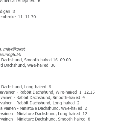
e American Shepherd 6
rdigan 8
 Pembroke 11 11.30
1
a, mäyräkoirat
asuring8.50
rd Dachshund, Smooth-haired 16 09.00
ard Dachshund, Wire-haired 30
rd Dachshund, Long-haired 6
karvainen - Rabbit Dachshund, Wire-haired 1 12.15
arvainen - Rabbit Dachshund, Smooth-haired 4
arvainen - Rabbit Dachshund, Long-haired 2
arvainen - Miniature Dachshund, Wire-haired 2
rvainen - Miniature Dachshund, Long-haired 12
arvainen - Miniature Dachshund, Smooth-haired 8