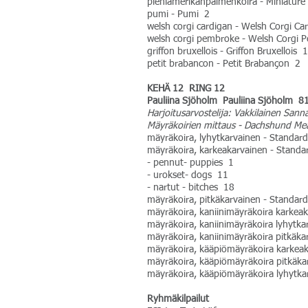
pieniamerikanpaimenkoira - Miniatur
pumi - Pumi 2
welsh corgi cardigan - Welsh Corgi Ca
welsh corgi pembroke - Welsh Corgi
griffon bruxellois - Griffon Bruxellois 1
petit brabancon - Petit Brabançon 2
KEHÄ 12 RING 12
Pauliina Sjöholm Pauliina Sjöholm 8
Harjoitusarvostelija: Vakkilainen Sann
Mäyräkoirien mittaus - Dachshund Me
mäyräkoira, lyhytkarvainen - Standa
mäyräkoira, karkeakarvainen - Stand
- pennut- puppies 1
- urokset- dogs 11
- nartut - bitches 18
mäyräkoira, pitkäkarvainen - Standa
mäyräkoira, kaniinimäyräkoira karkea
mäyräkoira, kaniinimäyräkoira lyhytk
mäyräkoira, kaniinimäyräkoira pitkäk
mäyräkoira, kääpiömäyräkoira karkeak
mäyräkoira, kääpiömäyräkoira pitkäka
mäyräkoira, kääpiömäyräkoira lyhytk
Ryhmäkilpailut