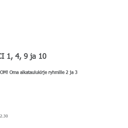
Etusi
e
1, 4, 9 ja 10
UOM! Oma aikataulukirje ryhmille 2 ja 3
12.30