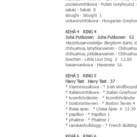
puolanvinttikoira - Polish Greyhound 
saluki - Saluki 8
sloughi - Sloughi 1
unkarinvinttikoira - Hungarian Greyh
KEHÄ 4 RING 4
Juha Putkonen Juha Putkonen 52
Harjoitusarvostelija: Bergbom Karin, 
chihuahua, lyhytkarvainen - Chihua
chihuahua, pitkäkarvainen - Chihuah
löwchen - Little Lion Dog 3 12.00
havannankoira - Havanese 16
KEHÄ 5 RING 5
Harry Tast Harry Tast 37
* irlanninsusikoira - * Irish Wolfhou
* italianvinttikoira - * Italian Greyho
* kromfohrländer - * Kromfohrländer 
* bostoninterrieri - * Boston Terrier 4
* lhasa apso - * Lhasa Apso 6 12.30
* papillon - * Papillon 1
* phalène - * Phalène 1
* ranskanbulldoggi - * French Bulldo
KEHÄ 6 RING 6