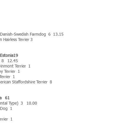
- * Danish-Swedish Farmdog 6 13.15
 Hairless Terrier 3
 Estonia19
er 8 12.45
Dinmont Terrier 1
oy Terrier 1
Terrier 1
erican Staffordshire Terrier 8
ia 61
nental Type) 3 10.00
n Dog 1
errier 1