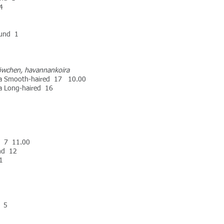
4
ound 1
löwchen, havannankoira
hua Smooth-haired 17 10.00
ua Long-haired 16
nd 7 11.00
und 12
1
g 5