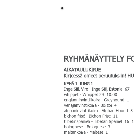
DogStop
DS
Page Titl
RYHMÄNÄYTTELY FCI 
AIKATAULUKIRJE
Kirjeessä ohjeet peruutuksiin! H
KEHÄ 1 RING 1
Inga Siil, Viro Inga Siil, Estonia 67
whippet - Whippet 24 10.00
englanninvinttikoira - Greyhound 1
venäjänvinttikoira - Borzoi 4
afgaaninvinttikoira - Afghan Hound 3
bichon frisé - Bichon Frise 11
tiibetinspanieli - Tibetan Spaniel 16 
bolognese - Bolognese 3
maltankoira - Maltese 1