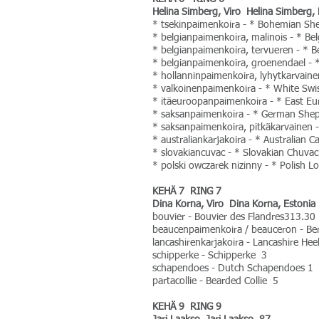
Helina Simberg, Viro Helina Simberg,
* tsekinpaimenkoira - * Bohemian S
* belgianpaimenkoira, malinois - * Be
* belgianpaimenkoira, tervueren - * 
* belgianpaimenkoira, groenendael -
* hollanninpaimenkoira, lyhytkarvain
* valkoinenpaimenkoira - * White Sw
* itäeuroopanpaimenkoira - * East 
* saksanpaimenkoira - * German Sh
* saksanpaimenkoira, pitkäkarvainen 
* australiankarjakoira - * Australian 
* slovakiancuvac - * Slovakian Chuva
* polski owczarek nizinny - * Polish
KEHÄ 7 RING 7
Dina Korna, Viro Dina Korna, Estonia
bouvier - Bouvier des Flandres313.30
beaucenpaimenkoira / beauceron - Be
lancashirenkarjakoira - Lancashire Hee
schipperke - Schipperke 3
schapendoes - Dutch Schapendoes 1
partacollie - Bearded Collie 5
KEHÄ 9 RING 9