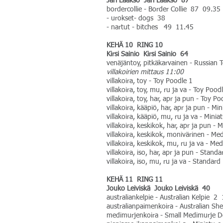
Jari Laakso Jari Laakso 87
bordercollie - Border Collie 87 09.35
- urokset- dogs 38
- nartut - bitches 49 11.45
KEHÄ 10 RING 10
Kirsi Sainio Kirsi Sainio 64
venäjäntoy, pitkäkarvainen - Russian
villakoirien mittaus 11:00
villakoira, toy - Toy Poodle 1
villakoira, toy, mu, ru ja va - Toy Poo
villakoira, toy, har, apr ja pun - Toy P
villakoira, kääpiö, har, apr ja pun - Mi
villakoira, kääpiö, mu, ru ja va - Min
villakoira, keskikok, har, apr ja pun 
villakoira, keskikok, monivärinen - Me
villakoira, keskikok, mu, ru ja va - M
villakoira, iso, har, apr ja pun - Stand
villakoira, iso, mu, ru ja va - Standa
KEHÄ 11 RING 11
Jouko Leiviskä Jouko Leiviskä 40
australiankelpie - Australian Kelpie 2
australianpaimenkoira - Australian S
medimurjenkoira - Small Medimurje D