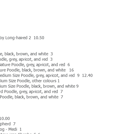
 Toy Long-haired 2 10.50
dle, black, brown, and white 3
oodle, grey, apricot, and red 3
niature Poodle, grey, apricot, and red 6
iature Poodle, black, brown, and white 16
- Medium Size Poodle, grey, apricot, and red 9 12.40
dium Size Poodle, other colours 1
edium Size Poodle, black, brown, and white 9
ard Poodle, grey, apricot, and red 7
rd Poodle, black, brown, and white 7
 10.00
hepherd 7
og - Medi 1