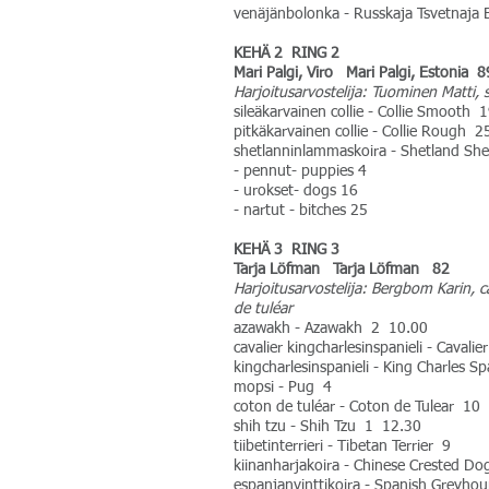
venäjänbolonka - Russkaja Tsvetnaja 
KEHÄ 2 RING 2
Mari Palgi, Viro Mari Palgi, Estonia 8
Harjoitusarvostelija: Tuominen Matti, si
sileäkarvainen collie - Collie Smooth
pitkäkarvainen collie - Collie Rough 2
shetlanninlammaskoira - Shetland S
- pennut- puppies 4
- urokset- dogs 16
- nartut - bitches 25
KEHÄ 3 RING 3
Tarja Löfman Tarja Löfman 82
Harjoitusarvostelija: Bergbom Karin, ca
de tuléar
azawakh - Azawakh 2 10.00
cavalier kingcharlesinspanieli - Cavali
kingcharlesinspanieli - King Charles Sp
mopsi - Pug 4
coton de tuléar - Coton de Tulear 10
shih tzu - Shih Tzu 1 12.30
tiibetinterrieri - Tibetan Terrier 9
kiinanharjakoira - Chinese Crested D
espanjanvinttikoira - Spanish Greyho