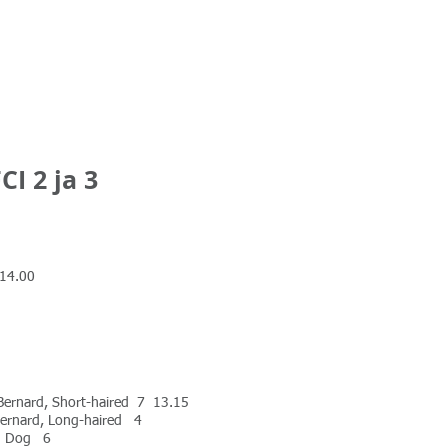
I 2 ja 3
14.00
 Bernard, Short-haired 7 13.15
 Bernard, Long-haired 4
in Dog 6