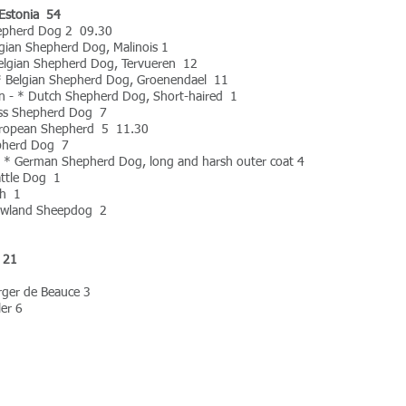
 Estonia 54
hepherd Dog 2 09.30
lgian Shepherd Dog, Malinois 1
Belgian Shepherd Dog, Tervueren 12
 * Belgian Shepherd Dog, Groenendael 11
en - * Dutch Shepherd Dog, Short-haired 1
iss Shepherd Dog 7
European Shepherd 5 11.30
epherd Dog 7
- * German Shepherd Dog, long and harsh outer coat 4
Cattle Dog 1
ch 1
 Lowland Sheepdog 2
 21
rger de Beauce 3
ler 6