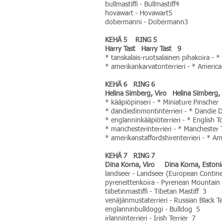
bullmastiffi - Bullmastiff4
hovawart - Hovawart5
dobermanni - Dobermann3
KEHÄ 5 RING 5
Harry Tast Harry Tast 9
* tanskalais-ruotsalainen pihakoira 
* amerikankarvatonterrieri - * American
KEHÄ 6 RING 6
Helina Simberg, Viro Helina Simberg,
* kääpiöpinseri - * Miniature Pinsch
* dandiedinmontinterrieri - * Dandie 
* englanninkääpiöterrieri - * English T
* manchesterinterrieri - * Manchester 
* amerikanstaffordshirenterrieri - * Am
KEHÄ 7 RING 7
Dina Korna, Viro Dina Korna, Eston
landseer - Landseer (European Conti
pyreneittenkoira - Pyrenean Mountai
tiibetinmastiffi - Tibetan Mastiff 3
venäjänmustaterrieri - Russian Black T
englanninbulldoggi - Bulldog 5
irlanninterrieri - Irish Terrier 7