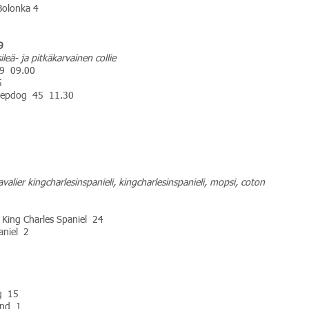
Bolonka 4
9
leä- ja pitkäkarvainen collie
 19 09.00
5
heepdog 45 11.30
valier kingcharlesinspanieli, kingcharlesinspanieli, mopsi, coton
er King Charles Spaniel 24
aniel 2
og 15
und 1